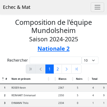
Echec & Mat
Composition de l'équipe
Mundolsheim
Saison 2024-2025
Nationale 2
Rechercher
1
2
#
Nom et prénom
Blancs
Noirs
Total
1
ROSER Kevin
2367
5
4
9
2
REINHART Emmanuel
2350
5
4
9
3
EHMANN Thilo
2334
0
1
1