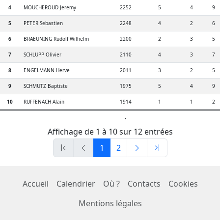
4
MOUCHEROUD Jeremy
2252
5
4
9
5
PETER Sebastien
2248
4
2
6
6
BRAEUNING Rudolf Wilhelm
2200
2
3
5
7
SCHLUPP Olivier
2110
4
3
7
8
ENGELMANN Herve
2011
3
2
5
9
SCHMUTZ Baptiste
1975
5
4
9
10
RUFFENACH Alain
1914
1
1
2
-
Affichage de 1 à 10 sur 12 entrées
1
2
Accueil
Calendrier
Où ?
Contacts
Cookies
Mentions légales