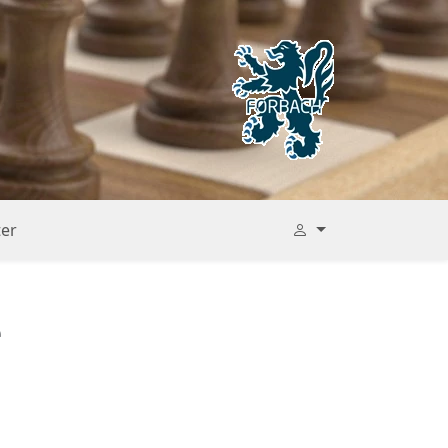
ter
e