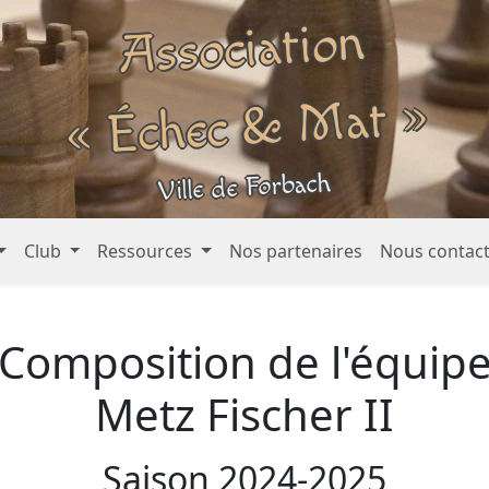
Association
« Échec &
Mat »
Ville de Forbach
Club
Ressources
Nos partenaires
Nous contac
Composition de l'équip
Metz Fischer II
Saison 2024-2025