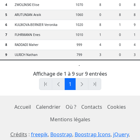
4
ZWOLINSKI Elise
1070
8
0
8
5
ARUTUNIAN Araik
1060
0
8
8
6
KULIKOVA-BERNIER Veronika
1020
8
1
9
7
FUHRMANN Enes
1010
1
0
1
8
RADDADI Maher
999
4
0
4
9
ULRICH Nathan
799
3
0
3
-
Affichage de 1 à 9 sur 9 entrées
1
Accueil
Calendrier
Où ?
Contacts
Cookies
Mentions légales
Crédits
:
freepik
,
Boostrap
,
Boostrap Icons
,
jQuery
,