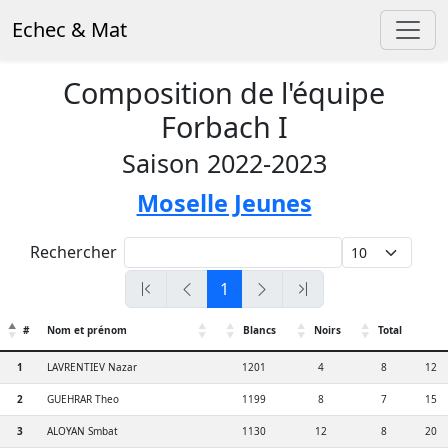
Echec & Mat
Composition de l'équipe
Forbach I
Saison 2022-2023
Moselle Jeunes
Rechercher
1
#
Nom et prénom
Blancs
Noirs
Total
1
LAVRENTIEV Nazar
1201
4
8
12
2
GUEHRAR Theo
1199
8
7
15
3
ALOYAN Smbat
1130
12
8
20