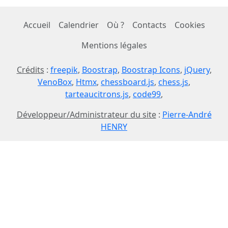
Accueil
Calendrier
Où ?
Contacts
Cookies
Mentions légales
Crédits
:
freepik
,
Boostrap
,
Boostrap Icons
,
jQuery
,
VenoBox
,
Htmx
,
chessboard.js
,
chess.js
,
tarteaucitrons.js
,
code99
,
Développeur/Administrateur du site
:
Pierre-André
HENRY