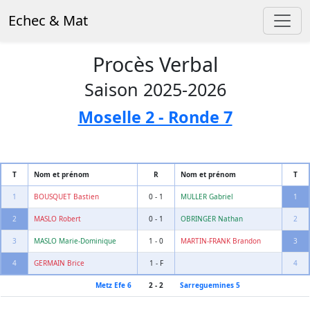
Echec & Mat
Procès Verbal
Saison 2025-2026
Moselle 2 - Ronde 7
T
Nom et prénom
R
Nom et prénom
T
1
BOUSQUET Bastien
0 - 1
MULLER Gabriel
1
2
MASLO Robert
0 - 1
OBRINGER Nathan
2
3
MASLO Marie-Dominique
1 - 0
MARTIN-FRANK Brandon
3
4
GERMAIN Brice
1 - F
4
Metz Efe 6
2 - 2
Sarreguemines 5