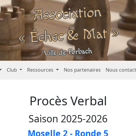
Association
« Échec &
Mat »
Ville de Forbach
Club
Ressources
Nos partenaires
Nous contac
Procès Verbal
Saison 2025-2026
Moselle 2 - Ronde 5