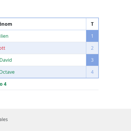
rénom
T
lien
1
ott
2
David
3
Octave
4
o 4
ales