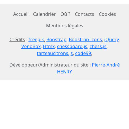
Accueil
Calendrier
Où ?
Contacts
Cookies
Mentions légales
Crédits
:
freepik
,
Boostrap
,
Boostrap Icons
,
jQuery
,
VenoBox
,
Htmx
,
chessboard.js
,
chess.js
,
tarteaucitrons.js
,
code99
,
Développeur/Administrateur du site
:
Pierre-André
HENRY