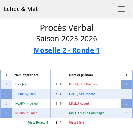
Echec & Mat
Procès Verbal
Saison 2025-2026
Moselle 2 - Ronde 1
T
Nom et prénom
R
Nom et prénom
T
1
ZINS Jean
1 - 0
BOUSQUET Bastien
1
2
CHARLES Julien
X - X
HAUT Jean-Raphael
2
3
TALARMIN David
1 - 0
MASLO Robert
3
4
TALARMIN Louis
0 - 1
MASLO Marie-Dominique
4
Metz Benko 4
2 - 1
Metz Efe 6